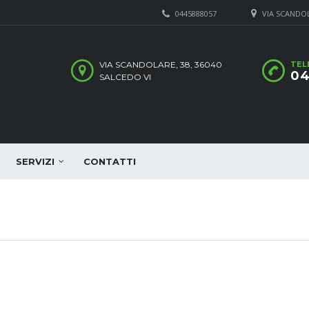
0445888057
VIA SCANDOLA
VIA SCANDOLARE, 38, 36040
TEL
04
SALCEDO VI
SERVIZI
CONTATTI